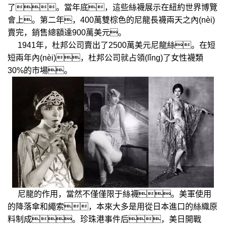
了。當年底，這些絲襪展示在紐約世界博覽
會上。第二年，400萬雙棕色的尼龍長襪兩天之內(nèi)
賣完，銷售總額達900萬美元。
1941年，杜邦公司賣出了2500萬美元尼龍絲。在短
短兩年內(nèi)，杜邦公司就占領(lǐng)了女性襪類
30%的市場。
尼龍的作用，當然不僅僅限于絲襪。美軍使用
的降落傘和繩索，本來大多是用從日本進口的絲織原
料制成。珍珠港事件后，美日開戰