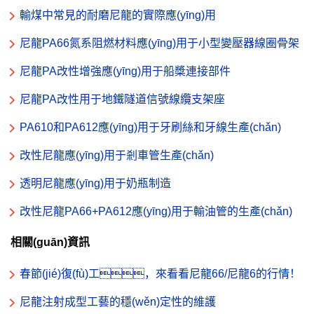
輸煤中常見的耐磨尼龍的實際應(yīng)用
尼龍PA66氮系阻燃材料應(yīng)用于小型變壓器線圈骨架
尼龍PA改性增強應(yīng)用于船槳連接部件
尼龍PA改性用于地鐵隧道信號線纜支架座
PA610和PA612應(yīng)用于牙刷絲和牙線生產(chǎn)
改性尼龍應(yīng)用于剎車管生產(chǎn)
透明尼龍應(yīng)用于奶瓶制造
改性尼龍PA66+PA612應(yīng)用于輸油管的生產(chǎn)
相關(guān)資訊
春節(jié)復(fù)工，來看看尼龍66/尼龍6的行情！
尼龍注射成型工藝的穩(wěn)定性的維護