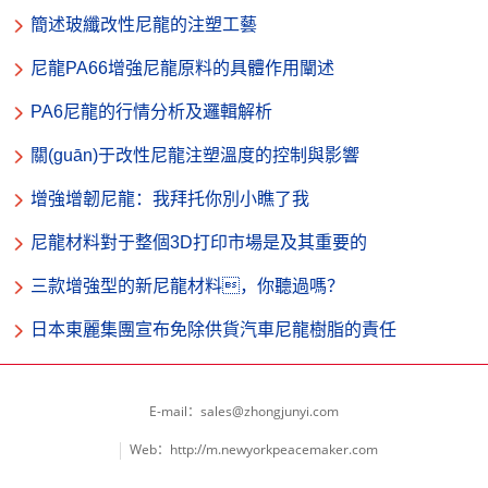
簡述玻纖改性尼龍的注塑工藝
尼龍PA66增強尼龍原料的具體作用闡述
PA6尼龍的行情分析及邏輯解析
關(guān)于改性尼龍注塑溫度的控制與影響
增強增韌尼龍：我拜托你別小瞧了我
尼龍材料對于整個3D打印市場是及其重要的
三款增強型的新尼龍材料，你聽過嗎？
日本東麗集團宣布免除供貨汽車尼龍樹脂的責任
E-mail：sales@zhongjunyi.com
Web：http://m.newyorkpeacemaker.com