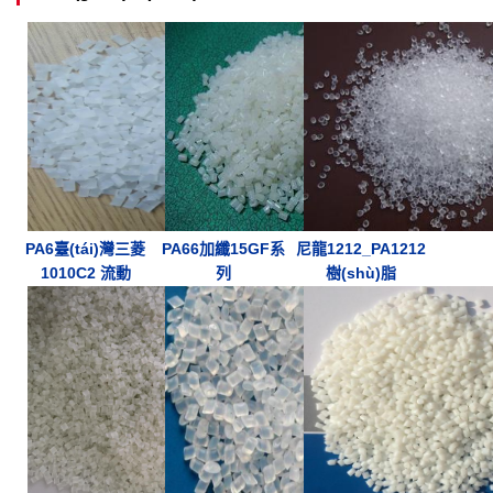
PA6臺(tái)灣三菱
PA66加纖15GF系
尼龍1212_PA1212
1010C2 流動
列
樹(shù)脂
(dòng)性高 生產
(chǎn)階段快