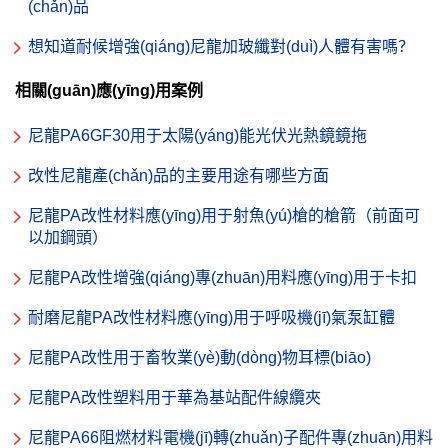
(chǎn)品
想知道耐候增強(qiáng)尼龍加玻纖對(duì)人體有害嗎？
相關(guān)應(yīng)用案例
尼龍PA6GF30用于太陽(yáng)能光伏光熱鏡鏡拖
改性尼龍產(chǎn)品的主要用途有哪些方面
尼龍PA改性材料應(yīng)用于射魚(yú)槍的槍箭（前面可
以加鋼頭）
尼龍PA改性增強(qiáng)專(zhuān)用料應(yīng)用于卡扣
耐磨尼龍PA改性材料應(yīng)用于呼吸機(jī)氣泵缸體
尼龍PA改性用于畜牧業(yè)動(dòng)物耳標(biāo)
尼龍PA改性塑料用于華為基站配件線纜夾
尼龍PA66阻燃材料電機(jī)轉(zhuǎn)子配件專(zhuān)用料