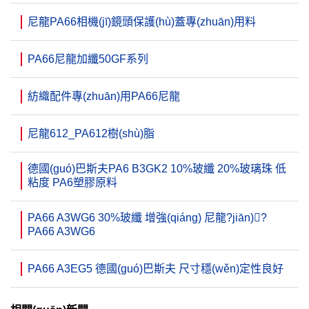
尼龍PA66相機(jī)鏡頭保護(hù)蓋專(zhuān)用料
PA66尼龍加纖50GF系列
紡織配件專(zhuān)用PA66尼龍
尼龍612_PA612樹(shù)脂
德國(guó)巴斯夫PA6 B3GK2 10%玻纖 20%玻璃珠 低
粘度 PA6塑膠原料
PA66 A3WG6 30%玻纖 增強(qiáng) 尼龍?jiān)?
PA66 A3WG6
PA66 A3EG5 德國(guó)巴斯夫 尺寸穩(wěn)定性良好