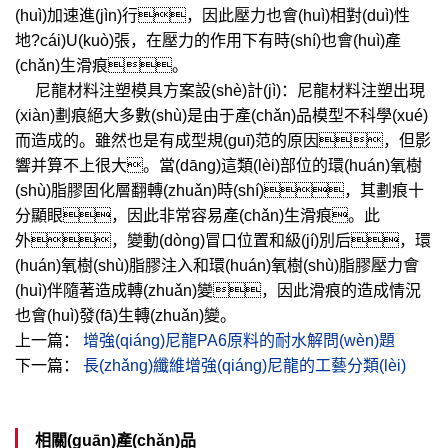
(huì)加速進(jìn)行，因此壓力也會(huì)相對(duì)性
地?cái)U(kuò)張，在壓力的作用下有時(shí)也會(huì)產
(chǎn)生滑痕。
尼龍材料注塑模具方案設(shè)計(jì)：尼龍材料注塑出現
(xiàn)劃痕絕大多數(shù)是由于產(chǎn)品模型不科學(xué)
而造成的。雖然也是有成型規(guī)范的原因，但影
響并算不上很大。當(dāng)這類(lèi)部位的環(huán)氧樹
(shù)脂膠固化層翻轉(zhuǎn)時(shí)，其劃痕十
分顯眼，因此非常容易產(chǎn)生滑痕。此
外，變動(dòng)冒口位置和級(jí)別后，環
(huán)氧樹(shù)脂膠注入和環(huán)氧樹(shù)脂膠壓力會
(huì)伴隨著造成轉(zhuǎn)變，因此滑痕的造成情況
也會(huì)發(fā)生轉(zhuǎn)變。
上一篇：
增強(qiáng)尼龍PA6原料的耐水解問(wèn)題
下一篇：
長(zhǎng)纖維增強(qiáng)尼龍的工藝分類(lèi)
相關(guān)產(chǎn)品