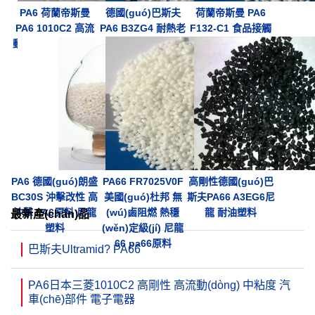
PA6 荷蘭帝斯曼
德國(guó)巴斯夫
荷蘭帝斯曼 PA6
PA6 1010C2 高流
PA6 B3ZG4 耐熱老
F132-C1 食品接觸
動(dòng)性 注塑級
化 耐油 耐候性好
級(jí) 帝斯曼原料
(jí) 原料
PA6塑膠原料
PA6 德國(guó)朗盛
PA66 FR7025V0F
高剛性德國(guó)巴
BC30S 沖擊改性 高
美國(guó)杜邦 無
斯夫PA66 A3EG6尼
沖擊 PA6原料 尼龍
(wú)鹵阻燃 熱穩
龍 耐油塑料
最新產(chǎn)品
塑料
(wěn)定級(jí) 尼龍
66 pa66原料
巴斯夫Ultramid? PA66
PA6日本三菱1010C2 高剛性 高流動(dòng) 中粘度 汽
車(chē)部件 電子電器