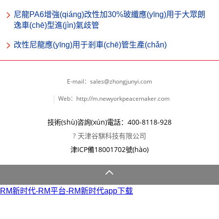
尼龍PA6增強(qiáng)改性加30%玻纖應(yīng)用于大眾朗
逸車(chē)型進(jìn)氣歧管
改性尼龍應(yīng)用于剎車(chē)管生產(chǎn)
E-mail：sales@zhongjunyi.com
Web：http://m.newyorkpeacemaker.com
技術(shù)咨詢(xún)電話：400-8118-928
? 天津谷騏科技有限公司
津ICP備18001702號(hào)
RM新时代-RM平台-RM新时代app下载