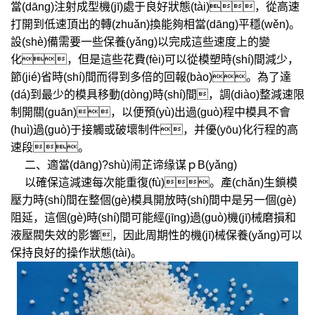
當(dāng)注射成型機(jī)處于良好狀態(tài)，從高速
打開到低速頂出的轉(zhuǎn)換能夠相當(dāng)平穩(wěn)。
設(shè)備需要一些保養(yǎng)以完成這些速度上的變
化，但是這些花費(fèi)可以從模塑時(shí)間減少，
節(jié)省時(shí)間而得到多倍的回報(bào)。為了達
(dá)到最少的模具移動(dòng)時(shí)間，調(diào)整減速限
制開關(guān)，以便預(yù)出過(guò)程中模具不會
(huì)過(guò)于接觸或破壞制件，并優(yōu)化行程的高
速段。
二、適當(dāng)?shù)闹芷谛缘谋ｐB(yǎng)
以確保這減速每次能重復(fù)。產(chǎn)生鎖模
壓力時(shí)間在整個(gè)模具開放時(shí)間中是另一個(gè)
阻延，這個(gè)時(shí)間可能經(jīng)過(guò)機(jī)械磨損和
液壓閥失效的影響，因此周期性的機(jī)械保養(yǎng)可以
保持良好的操作狀態(tài)。