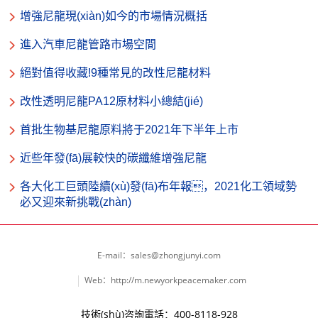
增強尼龍現(xiàn)如今的市場情況概括
進入汽車尼龍管路市場空間
絕對值得收藏!9種常見的改性尼龍材料
改性透明尼龍PA12原材料小總結(jié)
首批生物基尼龍原料將于2021年下半年上市
近些年發(fā)展較快的碳纖維增強尼龍
各大化工巨頭陸續(xù)發(fā)布年報，2021化工領域勢
必又迎來新挑戰(zhàn)
E-mail：sales@zhongjunyi.com
Web：http://m.newyorkpeacemaker.com
技術(shù)咨詢電話：400-8118-928