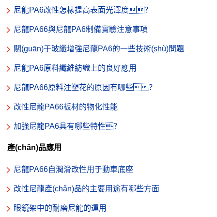
尼龍PA6改性怎樣提高表面光澤度？
尼龍PA66與尼龍PA6制備實驗注意事項
關(guān)于玻纖增強尼龍PA6的一些技術(shù)問題
尼龍PA6原料纖維紡織上的良好應用
尼龍PA66原料注塑花的原因有哪些？
改性尼龍PA66板材的物化性能
加強尼龍PA6具有哪些特性？
產(chǎn)品應用
尼龍PA66自潤滑改性用于動車底座
改性尼龍產(chǎn)品的主要用途有哪些方面
眼鏡架中的耐磨尼龍的運用