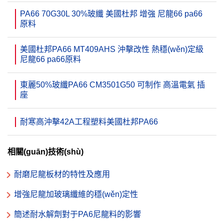
PA66 70G30L 30%玻纖 美國杜邦 增強 尼龍66 pa66
原料
美國杜邦PA66 MT409AHS 沖擊改性 熱穩(wěn)定級
尼龍66 pa66原料
東麗50%玻纖PA66 CM3501G50 可制作 高溫電氣 插
座
耐寒高沖擊42A工程塑料美國杜邦PA66
相關(guān)技術(shù)
耐磨尼龍板材的特性及應用
增強尼龍加玻璃纖維的穩(wěn)定性
簡述耐水解劑對于PA6尼龍料的影響