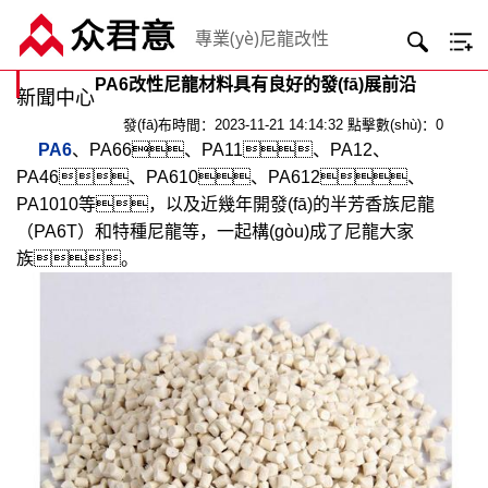
專業(yè)尼龍改性
PA6改性尼龍材料具有良好的發(fā)展前沿
新聞中心
發(fā)布時間：2023-11-21 14:14:32 點擊數(shù)：0
PA6
、PA66、PA11、PA12、
PA46、PA610、PA612、
PA1010等，以及近幾年開發(fā)的半芳香族尼龍
（PA6T）和特種尼龍等，一起構(gòu)成了尼龍大家
族。