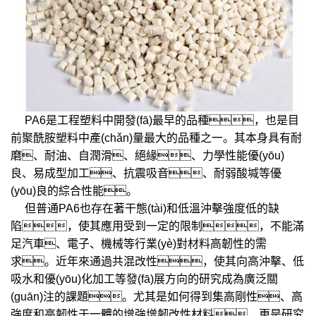
PA6是工程塑料中開發(fā)最早的品種，也是目
前聚酰胺塑料中產(chǎn)量最大的品種之一。其本身具有耐
磨、耐油、自潤滑、絕緣、力學性能優(yōu)
良、易成型加工、抗震吸音、耐弱酸堿等優
(yōu)良的綜合性能。
但普通PA6也存在著干態(tài)和低溫沖擊強度低的缺
陷，使其應用受到一定的限制，不能滿
足汽車、電子、機械等行業(yè)對材料高韌性的需
求。近年來通過共混改性，使其向高沖擊、低
吸水和優(yōu)化加工等發(fā)展方向的研究成為廣泛關
(guān)注的課題。尤其是如何得到集高剛性、高
強度和高韌性于一體的增強增韌改性材料，更是研究